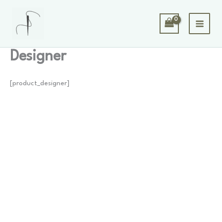
Spring
naar
de
inhoud
Designer
[product_designer]