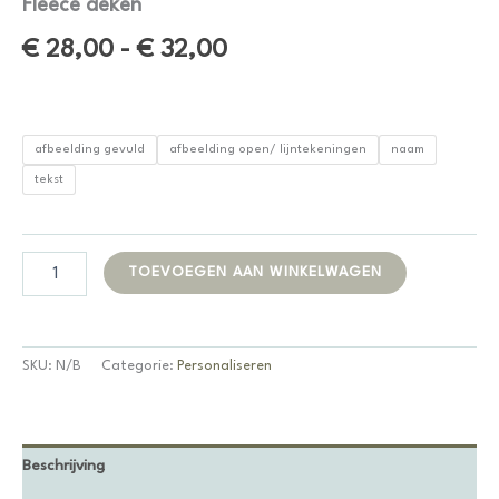
Fleece deken
Prijsklasse:
€
28,00
-
€
32,00
€ 28,00
tot
afbeelding gevuld
afbeelding open/ lijntekeningen
naam
€ 32,00
tekst
Fleece
Alternative:
TOEVOEGEN AAN WINKELWAGEN
deken
aantal
SKU:
N/B
Categorie:
Personaliseren
Beschrijving