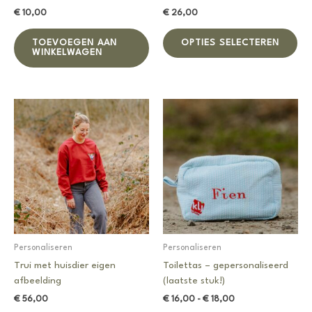
€
10,00
€
26,00
Dit
TOEVOEGEN AAN
OPTIES SELECTEREN
pro
WINKELWAGEN
hee
me
var
De
opt
ka
ge
wo
op
de
pro
Personaliseren
Personaliseren
Trui met huisdier eigen
Toilettas – gepersonaliseerd
afbeelding
(laatste stuk!)
Prijsklasse:
€
56,00
€
16,00
-
€
18,00
€ 16,00