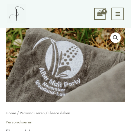
Spring
naar
de
inhoud
Home
/
Personaliseren
/ Fleece deken
Personaliseren