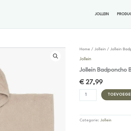
JOLLEIN
PRODU
Home
/
Jollein
/ Jollein Ba
Jollein
Jollein Badponcho 
€
27,99
Jollein
TOEVOEGE
Badponcho
Badstof
Miffy
Warm
Categorie:
Jollein
Sand
aantal