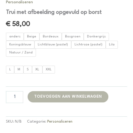
Personaliseren
Trui met afbeelding opgevuld op borst
€
58,00
anders
Beige
Bordeaux
Bosgroen
Donkergrijs
Koningsblauw
Lichtblauw (pastel)
Lichtroze (pastel)
Lila
Natuur / Zand
L
M
S
XL
XXL
Trui
Alternative:
TOEVOEGEN AAN WINKELWAGEN
met
afbeelding
opgevuld
op
SKU:
N/B
Categorie:
Personaliseren
borst
aantal