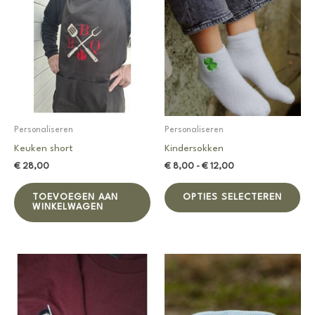
Personaliseren
Personaliseren
Keuken short
Kindersokken
Prijsklasse:
€
28,00
€
8,00
-
€
12,00
€ 8,00
Dit
tot
TOEVOEGEN AAN
OPTIES SELECTEREN
pro
€ 12,00
WINKELWAGEN
hee
me
var
De
opt
ka
ge