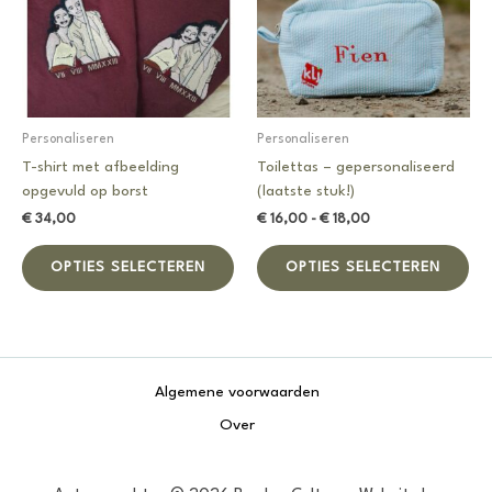
wo
op
de
pro
Personaliseren
Personaliseren
T-shirt met afbeelding
Toilettas – gepersonaliseerd
opgevuld op borst
(laatste stuk!)
Prijsklasse:
€
34,00
€
16,00
-
€
18,00
€ 16,00
Dit
Dit
tot
OPTIES SELECTEREN
OPTIES SELECTEREN
product
pro
€ 18,00
heeft
hee
meerdere
me
variaties.
var
Deze
De
Algemene voorwaarden
optie
opt
kan
ka
Over
gekozen
ge
worden
wo
op
op