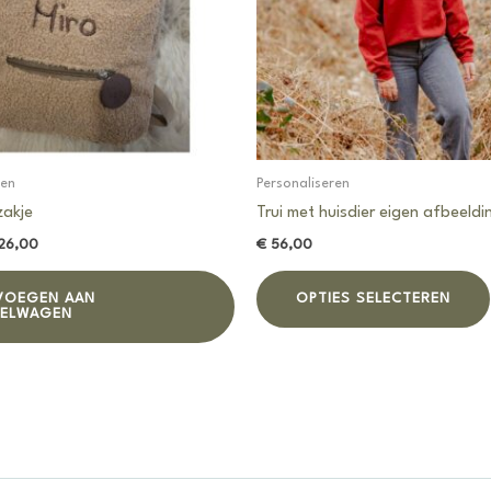
ren
Personaliseren
zakje
Trui met huisdier eigen afbeeldi
rspronkelijke
Huidige
26,00
€
56,00
js
prijs
s:
is:
VOEGEN AAN
OPTIES SELECTEREN
32,00.
€ 26,00.
KELWAGEN