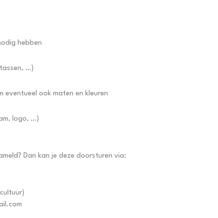
 nodig hebben
, tassen, …)
em eventueel ook maten en kleuren
am, logo, …)
zameld? Dan kan je deze doorsturen via:
cultuur)
ail.com