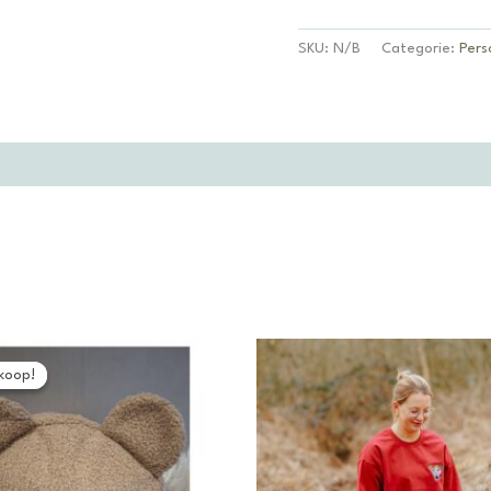
SKU:
N/B
Categorie:
Pers
koop!
koop!