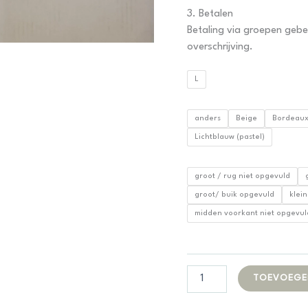
3. Betalen
Betaling via groepen gebe
overschrijving.
L
anders
Beige
Bordeau
Lichtblauw (pastel)
groot / rug niet opgevuld
groot/ buik opgevuld
klein
midden voorkant niet opgevul
Groepstruien
TOEVOEGE
aantal