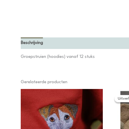
Beschrijving
Bijkomende informatie
Groepstruien (hoodies) vanaf 12 stuks
Gerelateerde producten
Uitver
Uitver