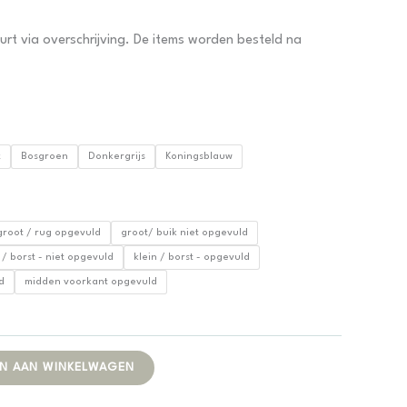
urt via overschrijving. De items worden besteld na
x
Bosgroen
Donkergrijs
Koningsblauw
groot / rug opgevuld
groot/ buik niet opgevuld
 / borst - niet opgevuld
klein / borst - opgevuld
d
midden voorkant opgevuld
Alternative:
N AAN WINKELWAGEN