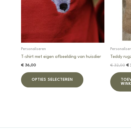
Personaliseren
Personalise
T-shirt met eigen afbeelding van huisdier
Teddy rug
Oo
€
36,00
€
32,00
€
pri
Dit
wa
OPTIES SELECTEREN
TOE
product
€ 
WIN
heeft
meerdere
variaties.
Deze
optie
kan
gekozen