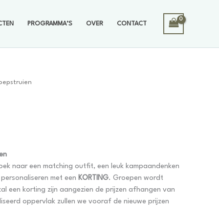
CTEN
PROGRAMMA’S
OVER
CONTACT
oepstruien
gen
zoek naar een matching outfit, een leuk kampaandenken
s personaliseren met een
KORTING
. Groepen wordt
zal een korting zijn aangezien de prijzen afhangen van
iseerd oppervlak zullen we vooraf de nieuwe prijzen