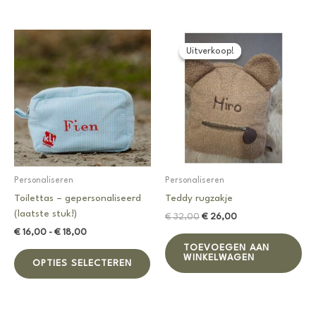
heeft
me
meerdere
var
variaties.
De
Deze
opt
Uitverkoop!
Uitverkoop!
optie
ka
kan
ge
gekozen
wo
worden
op
op
de
de
pro
productpagina
Personaliseren
Personaliseren
Toilettas – gepersonaliseerd
Teddy rugzakje
(laatste stuk!)
Oorspronkelijke
Huidige
€
32,00
€
26,00
prijs
prijs
Prijsklasse:
€
16,00
-
€
18,00
was:
is:
€ 16,00
TOEVOEGEN AAN
Dit
€ 32,00.
€ 26,00.
tot
WINKELWAGEN
OPTIES SELECTEREN
product
€ 18,00
heeft
meerdere
variaties.