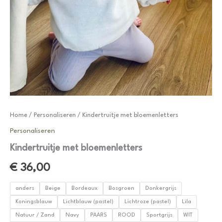
Home
/
Personaliseren
/ Kindertruitje met bloemenletters
Personaliseren
Kindertruitje met bloemenletters
€
36,00
anders
Beige
Bordeaux
Bosgroen
Donkergrijs
Koningsblauw
Lichtblauw (pastel)
Lichtroze (pastel)
Lila
Natuur / Zand
Navy
PAARS
ROOD
Sportgrijs
WIT