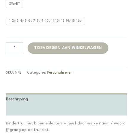
ZWART
1-2y 3-4y 5-6y 7-8y 9-10y 11-12y 13-14y 15-16y
Kindertruitje
Alternative:
TOEVOEGEN AAN WINKELWAGEN
met
bloemenletters
aantal
SKU:
N/B
Categorie:
Personaliseren
Beschrijving
Bijkomende informatie
Kindertrui met bloemenletters – geef door welke naam / woord
jij graag op de trui ziet.