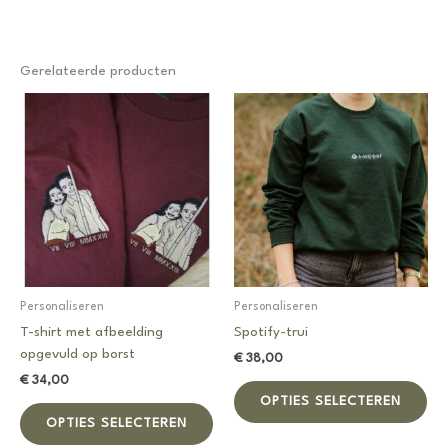
Gerelateerde producten
Personaliseren
Personaliseren
T-shirt met afbeelding
Spotify-trui
opgevuld op borst
€
38,00
€
34,00
Dit
OPTIES SELECTEREN
Dit
pro
OPTIES SELECTEREN
product
hee