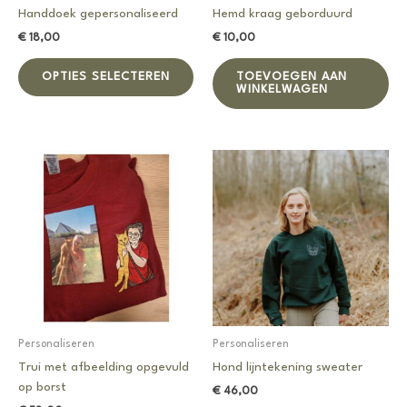
Handdoek gepersonaliseerd
Hemd kraag geborduurd
€
18,00
€
10,00
Dit
OPTIES SELECTEREN
TOEVOEGEN AAN
product
WINKELWAGEN
heeft
meerdere
variaties.
Deze
optie
kan
gekozen
worden
op
de
productpagina
Personaliseren
Personaliseren
Trui met afbeelding opgevuld
Hond lijntekening sweater
op borst
€
46,00