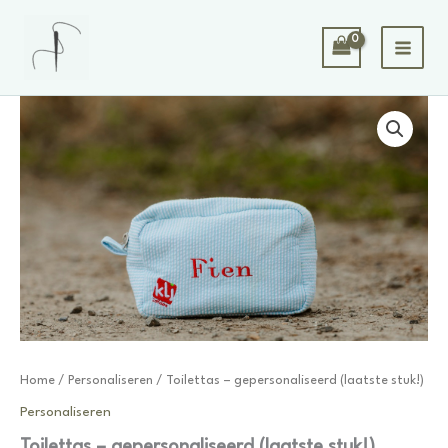
Spring
naar
de
inhoud
Home
/
Personaliseren
/ Toilettas – gepersonaliseerd (laatste stuk!)
Personaliseren
Toilettas – gepersonaliseerd (laatste stuk!)