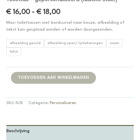
Prijsklasse:
€
16,00
-
€
18,00
€ 16,00
Maxi toilettassen met borduursel naar keuze, afbeelding of
tekst kan geüpload worden of worden doorgezonden.
tot
afbeelding gevuld
afbeelding open/ lijntekeningen
naam
€ 18,00
tekst
Toilettas
Alternative:
TOEVOEGEN AAN WINKELWAGEN
-
gepersonaliseerd
(laatste
stuk!)
SKU:
N/B
Categorie:
Personaliseren
aantal
Beschrijving